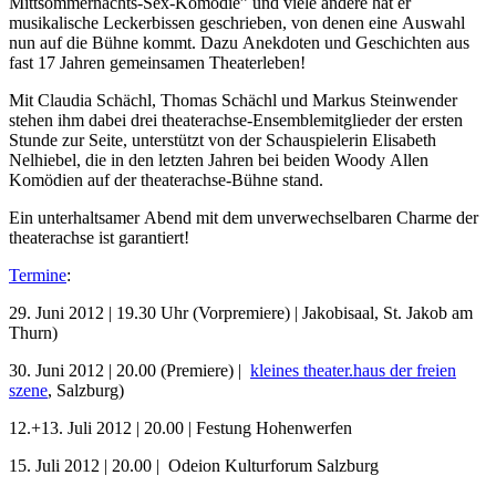
Mittsommernachts-Sex-Komödie” und viele andere hat er
musikalische Leckerbissen geschrieben, von denen eine Auswahl
nun auf die Bühne kommt. Dazu Anekdoten und Geschichten aus
fast 17 Jahren gemeinsamen Theaterleben!
Mit Claudia Schächl, Thomas Schächl und Markus Steinwender
stehen ihm dabei drei theaterachse-Ensemblemitglieder der ersten
Stunde zur Seite, unterstützt von der Schauspielerin Elisabeth
Nelhiebel, die in den letzten Jahren bei beiden Woody Allen
Komödien auf der theaterachse-Bühne stand.
Ein unterhaltsamer Abend mit dem unverwechselbaren Charme der
theaterachse ist garantiert!
Termine
:
29. Juni 2012 | 19.30 Uhr (Vorpremiere) | Jakobisaal, St. Jakob am
Thurn)
30. Juni 2012 | 20.00 (Premiere) |
kleines theater.haus der freien
szene
, Salzburg)
12.+13. Juli 2012 | 20.00 | Festung Hohenwerfen
15. Juli 2012 | 20.00 | Odeion Kulturforum Salzburg