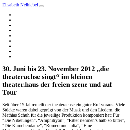
Elisabeth Nelhiebel
Aktuelles
Termine
Vita
Schauspielerin
Andere über mich
Fotos
Videos
Autorin
Sängerin
30. Juni bis 23. November 2012 „die
theaterachse singt“ im kleinen
theater.haus der freien szene und auf
Tour
Seit über 15 Jahren eilt der theaterachse ein guter Ruf voraus. Viele
Stücke waren dabei geprägt von der Musik und den Liedern, die
Mathias Schuh für die jeweilige Produktion komponiert hat: Für
“Die Nibelungen”, “Amphitryon”, “Ritter nehmen’s halb so bitter”,
“Die Kameliendame”, “Romeo und Julia”, “Eine