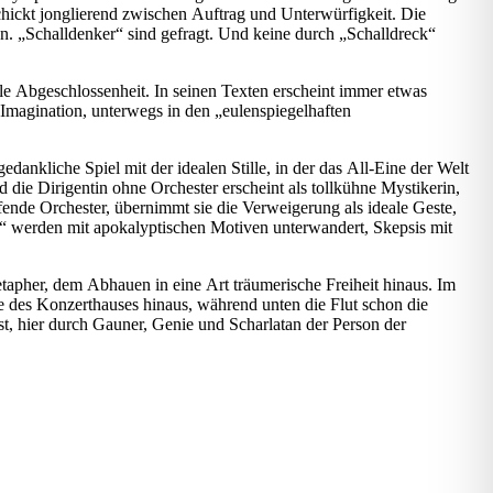
chickt jonglierend zwischen Auftrag und Unterwürfigkeit. Die
n. „Schalldenker“ sind gefragt. Und keine durch „Schalldreck“
eelle Abgeschlossenheit. In seinen Texten erscheint immer etwas
r Imagination, unterwegs in den „eulenspiegelhaften
ankliche Spiel mit der idealen Stille, in der das All-Eine der Welt
d die Dirigentin ohne Orchester erscheint als tollkühne Mystikerin,
ffende Orchester, übernimmt sie die Verweigerung als ideale Geste,
“ werden mit apokalyptischen Motiven unterwandert, Skepsis mit
tapher, dem Abhauen in eine Art träumerische Freiheit hinaus. Im
cke des Konzerthauses hinaus, während unten die Flut schon die
st, hier durch Gauner, Genie und Scharlatan der Person der