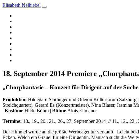
Elisabeth Nelhiebel
Aktuelles
Termine
Vita
Schauspielerin
Andere über mich
Fotos
Videos
Autorin
Sängerin
18. September 2014 Premiere „Chorphant
„Chorphantasie – Konzert für Dirigent auf der Such
Produktion
Hildegard Starlinger und Odeion Kulturforum Salzburg 
Streichquartett), Gerard Es (Konzertmeister), Nina Blaser, Jasmina Ma
|
Kostüme
Hilde Böhm |
Bühne
Alois Ellmauer
Termine:
18., 19., 20., 21., 26., 27. September 2014 // 11., 12., 22.
Der Himmel wurde an die größte Werbeagentur verkauft. Leicht bekl
Ecken. Welch ein Gräuel für eine Dirigentin. Manisch sucht die Weltv