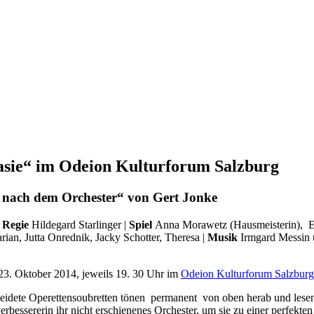
asie“ im Odeion Kulturforum Salzburg
e nach dem Orchester“
von Gert Jonke
|
Regie
Hildegard Starlinger |
Spiel
Anna Morawetz (Hausmeisterin), Eli
rian, Jutta Onrednik, Jacky Schotter, Theresa |
Musik
Irmgard Messin u
, 23. Oktober 2014, jeweils 19. 30 Uhr im
Odeion Kulturforum Salzburg
eidete Operettensoubretten tönen permanent von oben herab und lesen
erbessererin ihr nicht erschienenes Orchester, um sie zu einer perfek