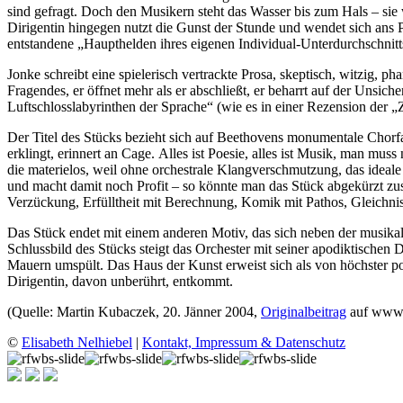
sind gefragt. Doch den Musikern steht das Wasser bis zum Hals – sie
Dirigentin hingegen nutzt die Gunst der Stunde und wendet sich ans 
entstandene „Haupthelden ihres eigenen Individual-Unterdurchschnitt
Jonke schreibt eine spielerisch vertrackte Prosa, skeptisch, witzig, ph
Fragendes, er öffnet mehr als er abschließt, er beharrt auf der Unsic
Luftschlosslabyrinthen der Sprache“ (wie es in einer Rezension der „
Der Titel des Stücks bezieht sich auf Beethovens monumentale Chorfan
erklingt, erinnert an Cage. Alles ist Poesie, alles ist Musik, man mu
die materielos, weil ohne orchestrale Klangverschmutzung, das ideale 
und macht damit noch Profit – so könnte man das Stück abgekürzt z
Verzückung, Erfülltheit mit Berechnung, Komik mit Pathos, Gleichnis 
Das Stück endet mit einem anderen Motiv, das sich neben der musikal
Schlussbild des Stücks steigt das Orchester mit seiner apodiktischen 
Mauern umspült. Das Haus der Kunst erweist sich als von höchster pol
Dirigentin, davon unberührt, entkommt.
(Quelle: Martin Kubaczek, 20. Jänner 2004,
Originalbeitrag
auf www.l
©
Elisabeth Nelhiebel
|
Kontakt, Impressum & Datenschutz