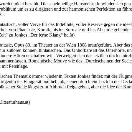
 wurden nicht bezahlt. Die scheinheilige Hausmeisterin windet sich ges
Publikum um es zu dirigieren und zur harmonischen Perfektion zu führe
s“.
antastisch, voller Verve für das Indefinite, voller Reserve gegen die id
herheit von Phantasie, Komik, bis ins Surreale und ins Absurde gehende
Zeit“ zu Jonkes „Der ferne Klang“ heißt).
tasie, Opus 80, im Theater an der Wien 1808 uraufgeführt. Aber das ged
ss nur zuhören können, hinlauschen. Das Unhörbare ist das Unerhörte, un
innere Hören erschaffen will. Verweigert sich das letztlich doch eintre
usammenfassen. Romantische Motive wie das „Durchscheinen der Seele
mit Persiflage.
ischen Thematik immer wieder in Texten Jonkes findet: mit der Flugme
Dirigentin ins Fluggerät und hebt ab, steuert durch ein Loch in der De
itischer Stelle längst zum Abbruch freigegeben, aber die Idee der Kun
iteraturhaus.at)