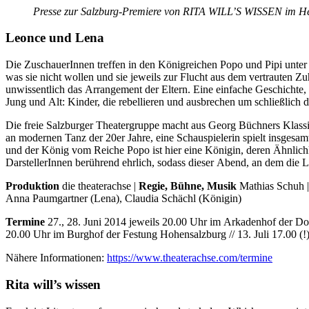
Presse zur Salzburg-Premiere von RITA WILL’S WISSEN im H
Leonce und Lena
Die ZuschauerInnen treffen in den Königreichen Popo und Pipi unter
was sie nicht wollen und sie jeweils zur Flucht aus dem vertrauten Zuh
unwissentlich das Arrangement der Eltern. Eine einfache Geschichte
Jung und Alt: Kinder, die rebellieren und ausbrechen um schließlich 
Die freie Salzburger Theatergruppe macht aus Georg Büchners Klass
an modernen Tanz der 20er Jahre, eine Schauspielerin spielt insgesa
und der König vom Reiche Popo ist hier eine Königin, deren Ähnlichke
DarstellerInnen berührend ehrlich, sodass dieser Abend, an dem die 
Produktion
die theaterachse |
Regie, Bühne, Musik
Mathias Schuh 
Anna Paumgartner (Lena), Claudia Schächl (Königin)
Termine
27., 28. Juni 2014 jeweils 20.00 Uhr im Arkadenhof der Dom
20.00 Uhr im Burghof der Festung Hohensalzburg // 13. Juli 17.00 (
Nähere Informationen:
https://www.theaterachse.com/termine
Rita will’s wissen