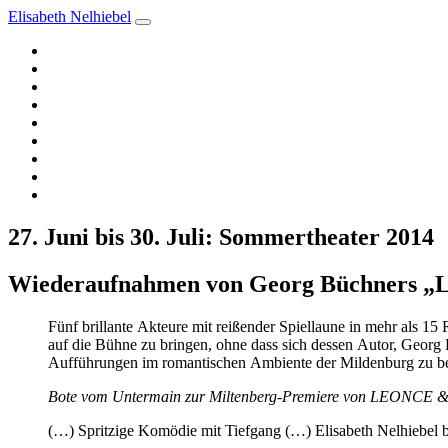
Elisabeth Nelhiebel
Aktuelles
Termine
Vita
Schauspielerin
Andere über mich
Fotos
Videos
Autorin
Sängerin
27. Juni bis 30. Juli: Sommertheater 2014
Wiederaufnahmen von Georg Büchners „Leo
Fünf brillante Akteure mit reißender Spiellaune in mehr als 15 
auf die Bühne zu bringen, ohne dass sich dessen Autor, Georg 
Aufführungen im romantischen Ambiente der Mildenburg zu b
Bote vom Untermain zur Miltenberg-Premiere von LEONCE 
(…) Spritzige Komödie mit Tiefgang (…) Elisabeth Nelhiebel b