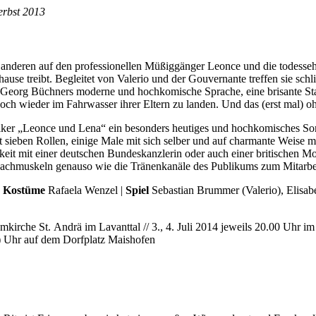
erbst 2013
 anderen auf den professionellen Müßiggänger Leonce und die todesseh
ause treibt. Begleitet von Valerio und der Gouvernante treffen sie schli
, Georg Büchners moderne und hochkomische Sprache, eine brisante Sta
doch wieder im Fahrwasser ihrer Eltern zu landen. Und das (erst mal) o
iker „Leonce und Lena“ ein besonders heutiges und hochkomisches Somm
mt sieben Rollen, einige Male mit sich selber und auf charmante Weis
it mit einer deutschen Bundeskanzlerin oder auch einer britischen Mon
Lachmuskeln genauso wie die Tränenkanäle des Publikums zum Mitarbeite
|
Kostüme
Rafaela Wenzel |
Spiel
Sebastian Brummer (Valerio), Elisab
kirche St. Andrä im Lavanttal // 3., 4. Juli 2014 jeweils 20.00 Uhr i
!) Uhr auf dem Dorfplatz Maishofen