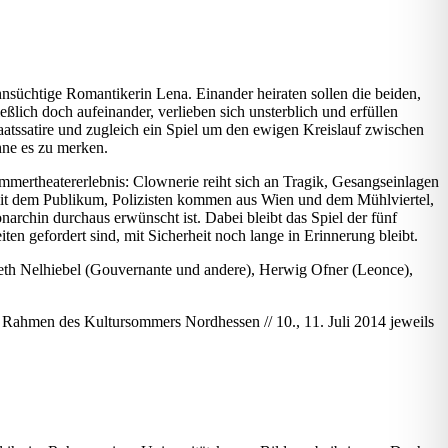
nsüchtige Romantikerin Lena. Einander heiraten sollen die beiden,
eßlich doch aufeinander, verlieben sich unsterblich und erfüllen
atssatire und zugleich ein Spiel um den ewigen Kreislauf zwischen
hne es zu merken.
ertheatererlebnis: Clownerie reiht sich an Tragik, Gesangseinlagen
e mit dem Publikum, Polizisten kommen aus Wien und dem Mühlviertel,
archin durchaus erwünscht ist. Dabei bleibt das Spiel der fünf
n gefordert sind, mit Sicherheit noch lange in Erinnerung bleibt.
eth Nelhiebel (Gouvernante und andere), Herwig Ofner (Leonce),
m Rahmen des Kultursommers Nordhessen // 10., 11. Juli 2014 jeweils