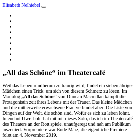
Elisabeth Nelhiebel
Aktuelles
Termine
Vita
Schauspielerin
Andere über mich
Fotos
Videos
Autorin
Sängerin
„All das Schöne“ im Theatercafé
Weil das Leben rundherum zu traurig wird, findet ein siebenjähriges
Mädchen einen Trick, um sich von diesem Schmerz zu lösen. Im
Monolog
„All das Schöne“
von Duncan Macmillan kämpft die
Protagonistin zeit ihres Lebens mit der Trauer. Das kleine Mädchen
und die mittlerweile erwachsene Frau verbindet aber: Die Liste von
Dingen auf der Welt, die schön sind. Wofür es sich zu leben lohnt.
Intendant Uwe Lohr hat mit mir dieses Solo, das ich im Theatercafé
des Theaters an der Rott spiele, unaufgeregt und nah am Publikum
inszeniert. Vorpremiere war Ende März, die eigentliche Premiere
folgt am 4. November 2019.