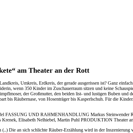
ete“ am Theater an der Rott
dkreis, Umkreis, Erdkreis, der gerade ausgerissen ist? Ganz einfach
neiderin, wenn 350 Kinder im Zuschauerraum sitzen und keine Schauspi
impflmoser, der Großmutter, den beiden list- und lustigen Buben und d
art bis Räubernase, von Hosenträger bis Kasperlschuh. Für die Kinde
hn von Düffel FASSUNG UND RAHMENHANDLUNG Markus Steinwende
kus Krenek, Elisabeth Nelhiebel, Martin Puhl PRODUKTION Theater
 (..) Die an sich schlichte Räuber-Erzählung wird in der Inszenierun