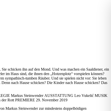
. Sie schicken ihn auf den Mond. Und was machen ein Saaldiener, ein
eler im Haus sind, die ihnen den „Hotzenplotz“ vorspielen können?
em sympathisch-tumben Räuber. Und sie spielen nicht vor: Sie leben
r. Denn nach Hause schicken? Die Kinder nach Hause schicken? Das
r REGIE Markus Steinwender AUSSTATTUNG Leo Vukelić MUSIK
 an der Rott PREMIERE 29. November 2019
g von Markus Steinwender zur mindestens doppelbödigen