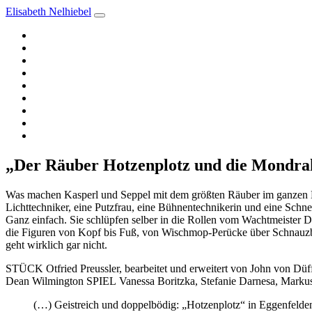
Elisabeth Nelhiebel
Aktuelles
Termine
Vita
Schauspielerin
Andere über mich
Fotos
Videos
Autorin
Sängerin
„Der Räuber Hotzenplotz und die Mondrak
Was machen Kasperl und Seppel mit dem größten Räuber im ganzen Lan
Lichttechniker, eine Putzfrau, eine Bühnentechnikerin und eine Sch
Ganz einfach. Sie schlüpfen selber in die Rollen vom Wachtmeister D
die Figuren von Kopf bis Fuß, von Wischmop-Perücke über Schnauzb
geht wirklich gar nicht.
STÜCK Otfried Preussler, bearbeitet und erweitert von Jo
Dean Wilmington SPIEL Vanessa Boritzka, Stefanie Darnesa, Mar
(…) Geistreich und doppelbödig: „Hotzenplotz“ in Eggenfelden